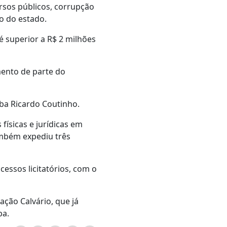
rsos públicos, corrupção
o do estado.
é superior a R$ 2 milhões
mento de parte do
ba Ricardo Coutinho.
ísicas e jurídicas em
ambém expediu três
essos licitatórios, com o
ção Calvário, que já
ba.