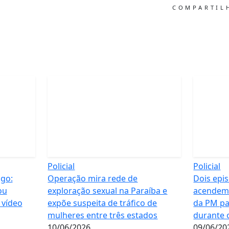
COMPARTI
Policial
Policial
igo:
Operação mira rede de
Dois epi
ou
exploração sexual na Paraíba e
acendem 
 vídeo
expõe suspeita de tráfico de
da PM pa
mulheres entre três estados
durante 
10/06/2026
09/06/20