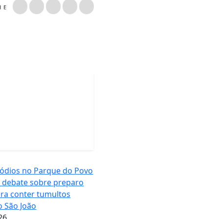
LHE
sódios no Parque do Povo
debate sobre preparo
ra conter tumultos
o São João
26