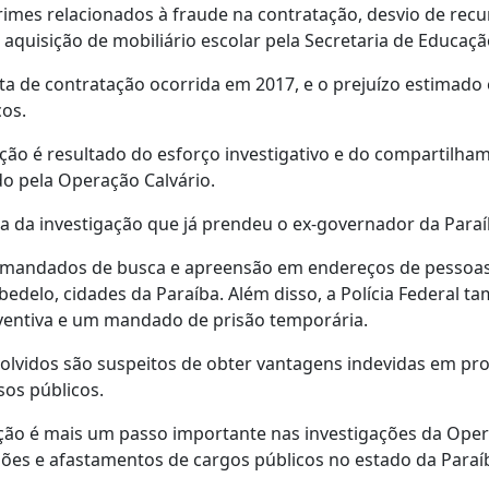
rimes relacionados à fraude na contratação, desvio de recu
 aquisição de mobiliário escolar pela Secretaria de Educaçã
ta de contratação ocorrida em 2017, e o prejuízo estimado 
cos.
ção é resultado do esforço investigativo e do compartilha
do pela Operação Calvário.
a da investigação que já prendeu o ex-governador da Paraí
 mandados de busca e apreensão em endereços de pessoas f
bedelo, cidades da Paraíba. Além disso, a Polícia Federal t
entiva e um mandado de prisão temporária.
volvidos são suspeitos de obter vantagens indevidas em proc
sos públicos.
ção é mais um passo importante nas investigações da Opera
sões e afastamentos de cargos públicos no estado da Paraí