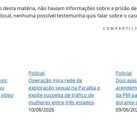
o desta matéria, não haviam informações sobre a prisão de
local, nenhuma possível testemunha quis falar sobre o cas
COMPARTI
Policial
Policial
igo:
Operação mira rede de
Dois epi
ou
exploração sexual na Paraíba e
acendem 
 vídeo
expõe suspeita de tráfico de
da PM pa
mulheres entre três estados
durante 
10/06/2026
09/06/20