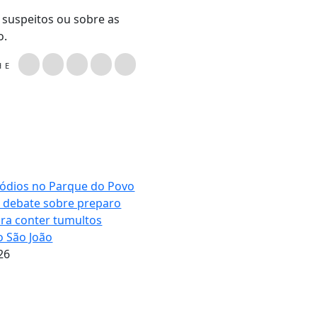
 suspeitos ou sobre as
o.
LHE
sódios no Parque do Povo
debate sobre preparo
ra conter tumultos
o São João
26