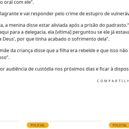
o oral com ele”.
lagrante e vai responder pelo crime de estupro de vulneráv
, a menina disse estar aliviada após a prisão do padrast
ui para a delegacia, ela [vítima] perguntou se ele já estava
s a Deus’, por que tinha acabado o sofrimento dela”.
mãe da criança disse que a filha era rebelde e que isso nã
oso”.
r audiência de custódia nos próximos dias e ficar à disposi
COMPARTI
POLICIAL
POLICIAL