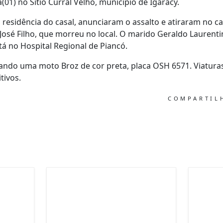
(01) no Sítio Curral Velho, município de Igaracy.
residência do casal, anunciaram o assalto e atiraram no ca
 José Filho, que morreu no local. O marido Geraldo Laurenti
tá no Hospital Regional de Piancó.
ando uma moto Broz de cor preta, placa OSH 6571. Viaturas 
tivos.
COMPARTI