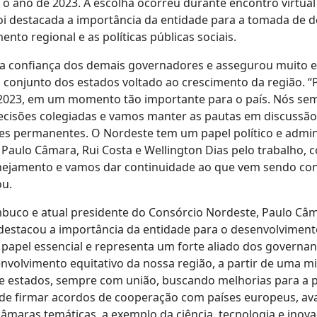
o ano de 2023. A escolha ocorreu durante encontro virtual
oi destacada a importância da entidade para a tomada de 
ento regional e as políticas públicas sociais.
a confiança dos demais governadores e assegurou muito 
o conjunto dos estados voltado ao crescimento da região. 
 2023, em um momento tão importante para o país. Nós se
ecisões colegiadas e vamos manter as pautas em discussã
s permanentes. O Nordeste tem um papel político e admin
Paulo Câmara, Rui Costa e Wellington Dias pelo trabalho, 
ejamento e vamos dar continuidade ao que vem sendo con
ou.
uco e atual presidente do Consórcio Nordeste, Paulo Câm
 destacou a importância da entidade para o desenvolviment
apel essencial e representa um forte aliado dos governan
nvolvimento equitativo da nossa região, a partir de uma m
e estados, sempre com união, buscando melhorias para a 
de firmar acordos de cooperação com países europeus, a
âmaras temáticas, a exemplo da ciência, tecnologia e inovaç