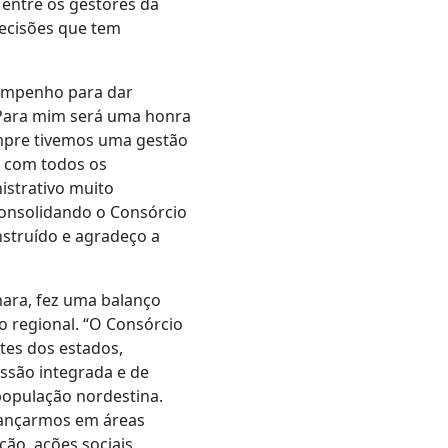
 entre os gestores da
decisões que tem
empenho para dar
“Para mim será uma honra
mpre tivemos uma gestão
o com todos os
istrativo muito
consolidando o Consórcio
struído e agradeço a
ara, fez uma balanço
o regional. “O Consórcio
tes dos estados,
issão integrada e de
população nordestina.
vançarmos em áreas
ão, ações sociais,