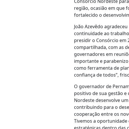
Consórcio Nordeste para 
região, ocasião em que f
fortalecido o desenvolvim
João Azevêdo agradeceu 
continuidade ao trabalh
presidir o Consórcio em
compartilhada, com as d
governadores em reuniõe
importante e parabenizo 
como ferramenta de plan
confiança de todos”, fris
O governador de Pernamb
positivo de sua gestão e
Nordeste desenvolve um p
contribuindo para o dese
cooperação entre os nov
Tivemos a oportunidade 
estratégicas dentro das c