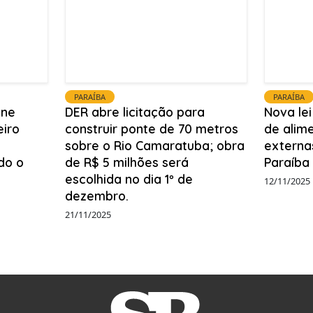
PARAÍBA
PARAÍBA
ine
DER abre licitação para
Nova le
eiro
construir ponte de 70 metros
de alim
sobre o Rio Camaratuba; obra
externa
do o
de R$ 5 milhões será
Paraíba
escolhida no dia 1º de
12/11/2025
dezembro.
21/11/2025