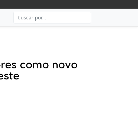
ores como novo
este