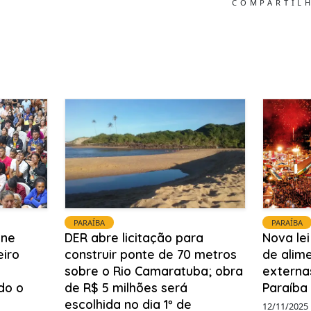
COMPARTIL
PARAÍBA
PARAÍBA
ine
DER abre licitação para
Nova le
eiro
construir ponte de 70 metros
de alim
sobre o Rio Camaratuba; obra
externa
do o
de R$ 5 milhões será
Paraíba
escolhida no dia 1º de
12/11/2025