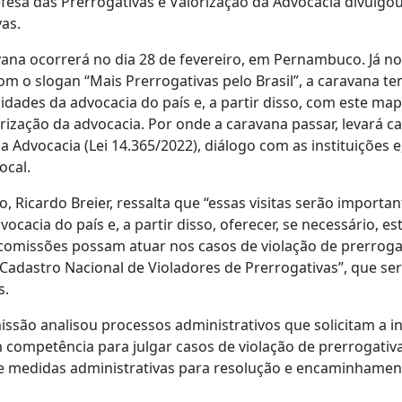
esa das Prerrogativas e Valorização da Advocacia divulgou
as.
vana ocorrerá no dia 28 de fevereiro, em Pernambuco. Já no
om o slogan “Mais Prerrogativas pelo Brasil”, a caravana te
idades da advocacia do país e, a partir disso, com este ma
rização da advocacia. Por onde a caravana passar, levará c
a Advocacia (Lei 14.365/2022), diálogo com as instituições e
ocal.
 Ricardo Breier, ressalta que “essas visitas serão importa
ocacia do país e, a partir disso, oferecer, se necessário, es
comissões possam atuar nos casos de violação de prerrogati
“Cadastro Nacional de Violadores de Prerrogativas”, que s
s.
issão analisou processos administrativos que solicitam a 
 competência para julgar casos de violação de prerrogativa
de medidas administrativas para resolução e encaminhamen