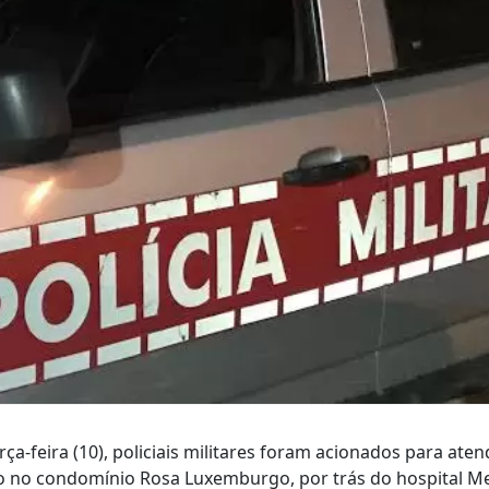
erça-feira (10), policiais militares foram acionados para at
o no condomínio Rosa Luxemburgo, por trás do hospital Me