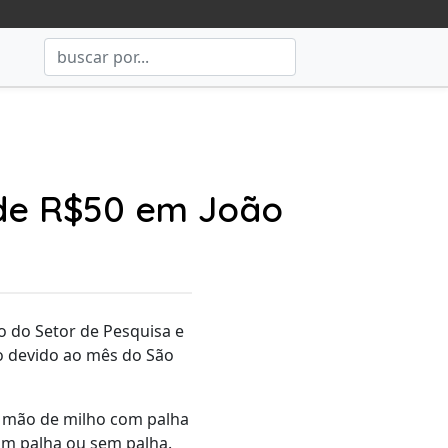
 de R$50 em João
 do Setor de Pesquisa e
ho devido ao mês do São
a mão de milho com palha
om palha ou sem palha.