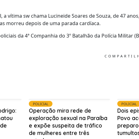
, a vítima sw chama Lucineide Soares de Souza, de 47 anos,
mas morreu depois de uma parada cardíaca.
liciais da 4ª Companhia do 3º Batalhão da Polícia Militar 
COMPARTI
POLICIAL
POLICIAL
odrigo:
Operação mira rede de
Dois ep
matou
exploração sexual na Paraíba
Povo ac
 de
e expõe suspeita de tráfico
preparo
de mulheres entre três
tumulto