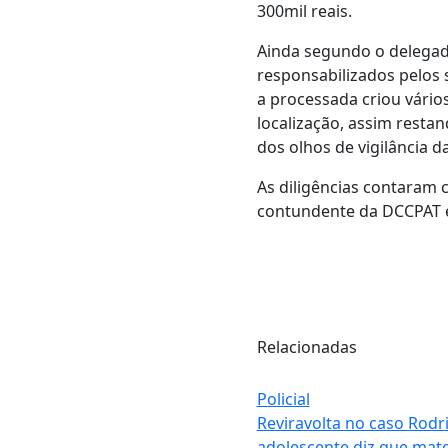
300mil reais.
Ainda segundo o delegad
responsabilizados pelos s
a processada criou vário
localização, assim resta
dos olhos de vigilância da 
As diligências contaram 
contundente da DCCPAT e
Relacionadas
Policial
Reviravolta no caso Rodr
adolescente diz que mat