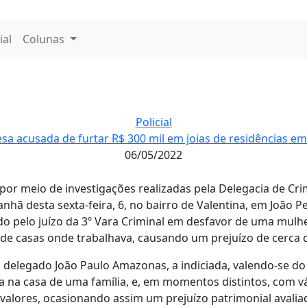
ial
Colunas
Policial
sa acusada de furtar R$ 300 mil em joias de residências e
06/05/2022
a, por meio de investigações realizadas pela Delegacia de C
nhã desta sexta-feira, 6, no bairro de Valentina, em João 
do pelo juízo da 3º Vara Criminal em desfavor de uma mulhe
s de casas onde trabalhava, causando um prejuízo de cerca d
delegado João Paulo Amazonas, a indiciada, valendo-se do
a na casa de uma família, e, em momentos distintos, com vár
e valores, ocasionando assim um prejuízo patrimonial aval