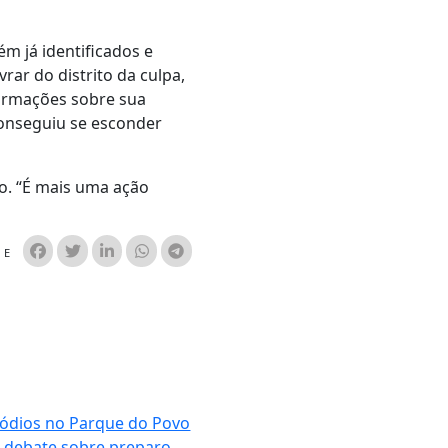
m já identificados e
rar do distrito da culpa,
formações sobre sua
conseguiu se esconder
lo. “É mais uma ação
HE
sódios no Parque do Povo
debate sobre preparo