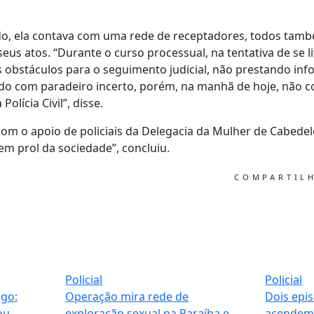
o, ela contava com uma rede de receptadores, todos també
eus atos. “Durante o curso processual, na tentativa de se liv
s obstáculos para o seguimento judicial, não prestando in
ndo com paradeiro incerto, porém, na manhã de hoje, não 
Polícia Civil”, disse.
com o apoio de policiais da Delegacia da Mulher de Cabede
m prol da sociedade”, concluiu.
COMPARTIL
Policial
Policial
igo:
Operação mira rede de
Dois epi
ou
exploração sexual na Paraíba e
acendem 