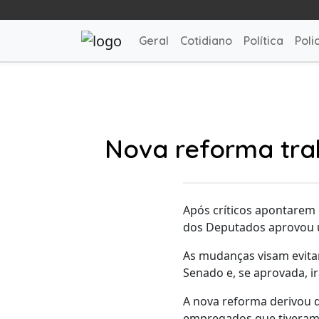
Geral
Cotidiano
Política
Polic
Nova reforma tra
Após críticos apontarem
dos Deputados aprovou u
As mudanças visam evitar
Senado e, se aprovada, ir
A nova reforma derivou d
empregados que tiveram 