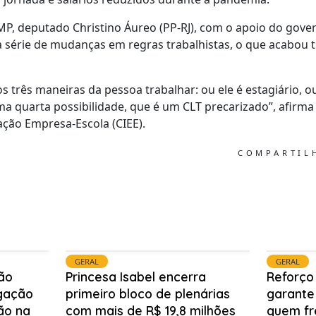
MP, deputado Christino Áureo (PP-RJ), com o apoio do gove
ma série de mudanças em regras trabalhistas, o que acabo
os três maneiras da pessoa trabalhar: ou ele é estagiário, o
ma quarta possibilidade, que é um CLT precarizado”, afir
ção Empresa-Escola (CIEE).
COMPARTI
GERAL
GERAL
ão
Princesa Isabel encerra
Reforço
igação
primeiro bloco de plenárias
garante
ão na
com mais de R$ 19,8 milhões
quem fr