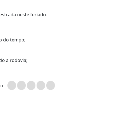
strada neste feriado.
ão do tempo;
do a rodovia;
LHE