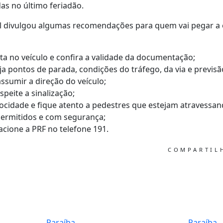
s no último feriadão.
al divulgou algumas recomendações para quem vai pegar a e
a no veículo e confira a validade da documentação;
ja pontos de parada, condições do tráfego, da via e previs
sumir a direção do veículo;
speite a sinalização;
locidade e fique atento a pedestres que estejam atravessan
permitidos e com segurança;
cione a PRF no telefone 191.
COMPARTI
Paraíba
Paraíba