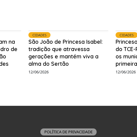
CIDADES
CIDADES
uam na
São João de Princesa Isabel:
Princesa
edro de
tradição que atravessa
do TCE-
ão
gerações e mantém viva a
os munic
des
alma do Sertão
primeira
12/06/2026
12/06/2026
POLÍTICA DE PRIVACIDADE