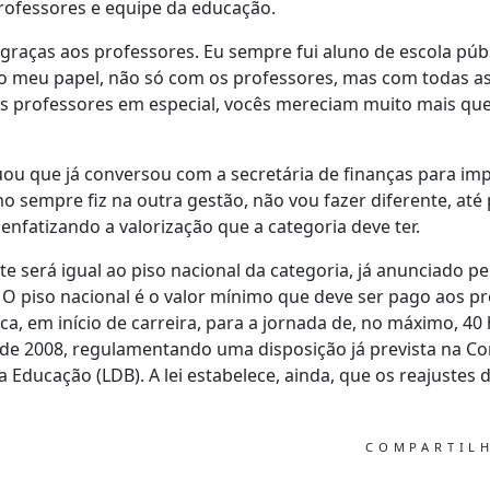
professores e equipe da educação.
graças aos professores. Eu sempre fui aluno de escola públ
 meu papel, não só com os professores, mas com todas as 
os professores em especial, vocês mereciam muito mais q
ou que já conversou com a secretária de finanças para i
mo sempre fiz na outra gestão, não vou fazer diferente, até
 enfatizando a valorização que a categoria deve ter.
e será igual ao piso nacional da categoria, já anunciado pe
o. O piso nacional é o valor mínimo que deve ser pago aos p
a, em início de carreira, para a jornada de, no máximo, 40 
8 de 2008, regulamentando uma disposição já prevista na Co
da Educação (LDB). A lei estabelece, ainda, que os reajustes
COMPARTIL