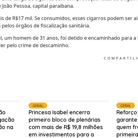
 João Pessoa, capital paraibana.
is de R$17 mil. Se consumidos, esses cigarros podem ser a
pelos órgãos de fiscalização sanitária.
, um homem de 31 anos, foi detido e encaminhado para a D
der pelo crime de descaminho.
COMPARTI
GERAL
GERAL
ão
Princesa Isabel encerra
Reforço
igação
primeiro bloco de plenárias
garante
ão na
com mais de R$ 19,8 milhões
quem fr
em investimentos para a
primeira