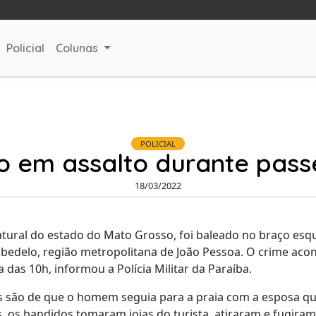
Policial
Colunas
POLICIAL
do em assalto durante pas
18/03/2022
atural do estado do Mato Grosso, foi baleado no braço es
abedelo, região metropolitana de João Pessoa. O crime ac
ta das 10h, informou a Polícia Militar da Paraíba.
s são de que o homem seguia para a praia com a esposa q
, os bandidos tomaram joias do turista, atiraram e fugiram