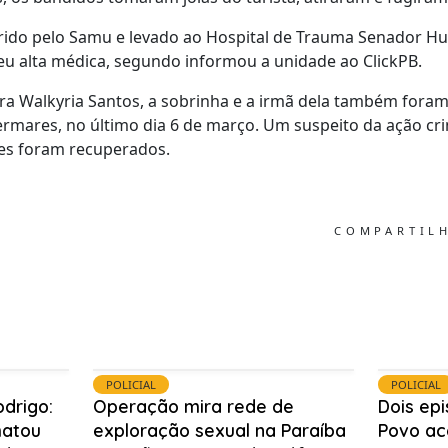
orrido pelo Samu e levado ao Hospital de Trauma Senador H
ebeu alta médica, segundo informou a unidade ao ClickPB.
ra Walkyria Santos, a sobrinha e a irmã dela também foram
ermares, no último dia 6 de março. Um suspeito da ação cri
ares foram recuperados.
COMPARTIL
POLICIAL
POLICIAL
odrigo:
Operação mira rede de
Dois ep
matou
exploração sexual na Paraíba
Povo ac