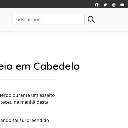
seio em Cabedelo
querdo durante um assalto
onteceu na manhã desta
uando foi surpreendido
.