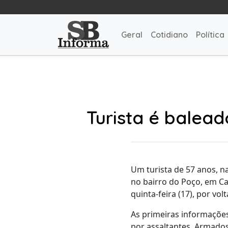
Geral
Cotidiano
Política
Turista é balea
Um turista de 57 anos, n
no bairro do Poço, em C
quinta-feira (17), por vol
As primeiras informaçõe
por assaltantes. Armados