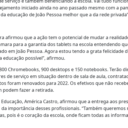
e serviço e também beneficiando a escola. Vai tudo funci
nejamento iniciado ainda no ano passado mesmo com a pa
r da educação de João Pessoa melhor que a da rede privada”,
rra afirmou que a ação tem o potencial de mudar a realida
âmara para a garantia dos tablets na escola entendendo qu
ado em João Pessoa. Agora estou tendo a grata felicidade de
 educação possível”, afirmou.
800 Chromebooks, 900 desktops e 150 notebooks. Terão d
es de serviço em situação dentro de sala de aula, contrata
atos foram renovados para 2022. Os efetivos que não rec
 podem fazer a retirada.
a Educação, América Castro, afirmou que a entrega aos pres
da importância desses profissionais. “Também queremos 
ias, pois é o coração da escola, onde ficam todas as inform