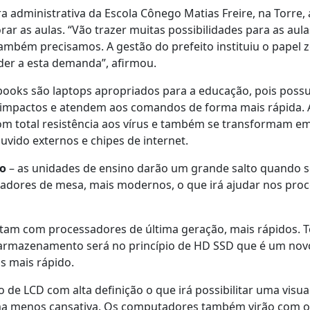
a administrativa da Escola Cônego Matias Freire, na Torre,
r as aulas. “Vão trazer muitas possibilidades para as aula
também precisamos. A gestão do prefeito instituiu o papel 
er a esta demanda”, afirmou.
oks são laptops apropriados para a educação, pois poss
a impactos e atendem aos comandos de forma mais rápida. A
 total resistência aos vírus e também se transformam em 
uvido externos e chipes de internet.
co
– as unidades de ensino darão um grande salto quando se
dores de mesa, mais modernos, o que irá ajudar nos proc
am com processadores de última geração, mais rápidos. T
o armazenamento será no princípio de HD SSD que é um nov
 mais rápido.
 de LCD com alta definição o que irá possibilitar uma vis
ma menos cansativa. Os computadores também virão com o 