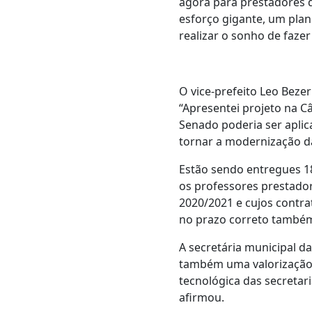
agora para prestadores d
esforço gigante, um pla
realizar o sonho de faze
O vice-prefeito Leo Beze
“Apresentei projeto na C
Senado poderia ser aplic
tornar a modernização da
Estão sendo entregues 1
os professores prestador
2020/2021 e cujos contr
no prazo correto também
A secretária municipal d
também uma valorização 
tecnológica das secretar
afirmou.