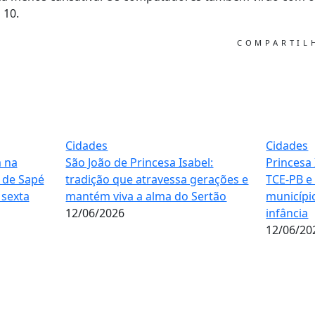
 10.
COMPARTI
Cidades
Cidades
m na
São João de Princesa Isabel:
Princesa 
 de Sapé
tradição que atravessa gerações e
TCE-PB e
sexta
mantém viva a alma do Sertão
municípi
12/06/2026
infância
12/06/20