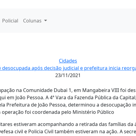
Policial
Colunas
Cidades
esocupada após decisão judicial e prefeitura inicia reorg
23/11/2021
ação na Comunidade Dubai 1, em Mangabeira VIII foi des
aqui em João Pessoa. A 4ª Vara da Fazenda Pública da Capit
pela Prefeitura de João Pessoa, determinou a desocupação i
 a operação foi coordenada pelo Ministério Público
litares estiveram acompanhando a retirada das famílias da á
fesa civil e Policia Civil também estiveram na ação. A secre