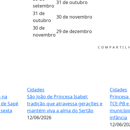
31 de outubro
setembro
31 de
30 de novembro
outubro
30 de
29 de dezembro
novembro
COMPARTI
Cidades
Cidades
m na
São João de Princesa Isabel:
Princesa 
 de Sapé
tradição que atravessa gerações e
TCE-PB e
sexta
mantém viva a alma do Sertão
municípi
12/06/2026
infância
12/06/20