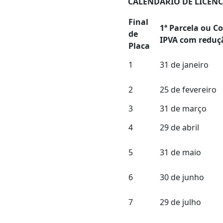
CALENDÁRIO DE LICEN
Final
1ª Parcela ou C
de
IPVA com reduç
Placa
1
31 de janeiro
2
25 de fevereiro
3
31 de março
4
29 de abril
5
31 de maio
6
30 de junho
7
29 de julho