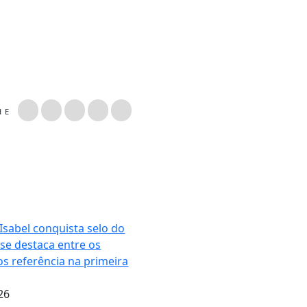
LHE
Isabel conquista selo do
 se destaca entre os
os referência na primeira
26