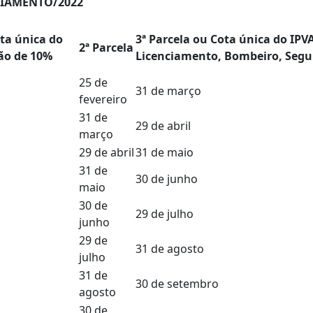
CIAMENTO/2022
ota única do
3ª Parcela ou Cota única do IPV
2ª Parcela
ão de 10%
Licenciamento, Bombeiro, Segur
25 de
31 de março
fevereiro
31 de
29 de abril
março
29 de abril
31 de maio
31 de
30 de junho
maio
30 de
29 de julho
junho
29 de
31 de agosto
julho
31 de
30 de setembro
agosto
30 de