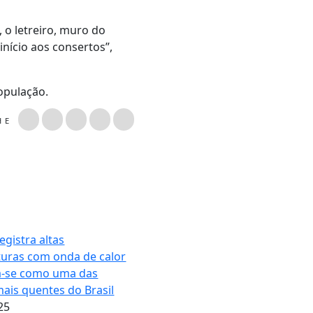
o letreiro, muro do
nício aos consertos”,
opulação.
LHE
egistra altas
uras com onda de calor
a-se como uma das
mais quentes do Brasil
25