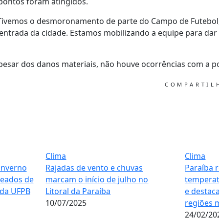
 pontos foram atingidos.
Tivemos o desmoronamento de parte do Campo de Futebol, 
entrada da cidade. Estamos mobilizando a equipe para dar i
pesar dos danos materiais, não houve ocorrências com a p
COMPARTI
Clima
Clima
inverno
Rajadas de vento e chuvas
Paraíba r
meados de
marcam o início de julho no
temperat
 da UFPB
Litoral da Paraíba
e destac
10/07/2025
regiões 
24/02/20