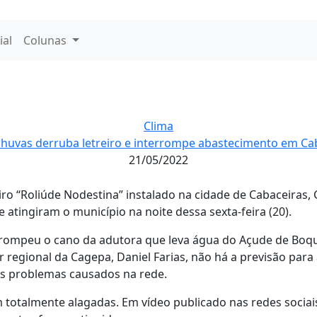
ial
Colunas
Clima
chuvas derruba letreiro e interrompe abastecimento em Ca
21/05/2022
eiro “Roliúde Nodestina” instalado na cidade de Cabaceiras, C
 atingiram o município na noite dessa sexta-feira (20).
 rompeu o cano da adutora que leva água do Açude de Boqu
r regional da Cagepa, Daniel Farias, não há a previsão par
s problemas causados na rede.
 totalmente alagadas. Em vídeo publicado nas redes sociais