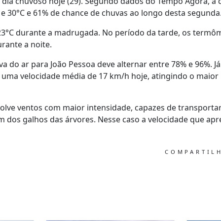
r dia chuvoso hoje (29). Segundo dados do Tempo Agora, a 
 e 30°C e 61% de chance de chuvas ao longo desta segunda
3°C durante a madrugada. No período da tarde, os termô
rante a noite.
va do ar para João Pessoa deve alternar entre 78% e 96%. Já
 uma velocidade média de 17 km/h hoje, atingindo o maior 
ve ventos com maior intensidade, capazes de transportar 
ém dos galhos das árvores. Nesse caso a velocidade que apre
COMPARTIL