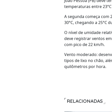
João Pessoa (PB) deve te
temperaturas entre 23°C
A segunda começa com 2
30°C, chegando a 25°C du
O nível de umidade relati
deve registrar ventos em
com pico de 22 km/h.
Vento moderado: desenvol
tipos de lixo no chão, al
quilômetros por hora.
RELACIONADAS