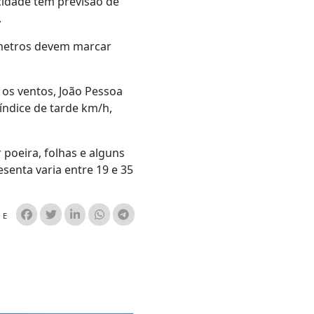
cidade tem previsão de
.
metros devem marcar
 os ventos, João Pessoa
índice de tarde km/h,
poeira, folhas e alguns
senta varia entre 19 e 35
HE