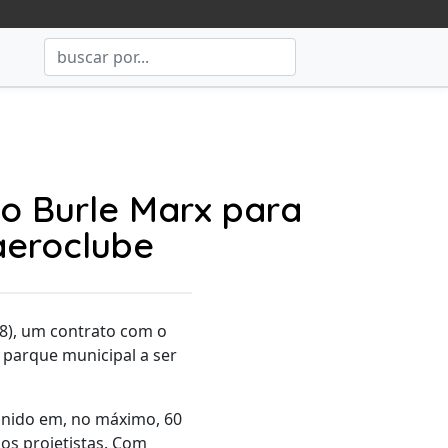
io Burle Marx para
aeroclube
18), um contrato com o
 parque municipal a ser
inido em, no máximo, 60
os projetistas. Com