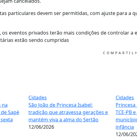
sejam cancelados.
stas particulares devem ser permitidas, com ajuste para a 
a, os eventos privados terão mais condições de controlar a
nitárias estão sendo cumpridas
COMPARTI
Cidades
Cidades
m na
São João de Princesa Isabel:
Princesa 
 de Sapé
tradição que atravessa gerações e
TCE-PB e
sexta
mantém viva a alma do Sertão
municípi
12/06/2026
infância
12/06/20