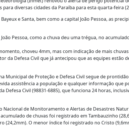
eteorologia (Inmet) renovou o alerta de perigo potencial d
 para diversas cidades da Paraíba para esta quarta-feira (2
 Bayeux e Santa, bem como a capital João Pessoa, as preci
e João Pessoa, como a chuva deu uma trégua, no acumulado 
 momento, choveu 4mm, mas com indicação de mais chuvas 
tor da Defesa Civil que já antecipou que as equipes estão 
ma Municipal de Proteção e Defesa Civil segue de prontidão
evida assistência a população e qualquer informação que pos
 Defesa Civil (98831-6885), que funciona 24 horas, inclusi
 Nacional de Monitoramento e Alertas de Desastres Natur
r acumulado de chuvas foi registrado em Tambauzinho (28,
o (24,2mm). O menor índice foi registrado no Cristo (9,6m