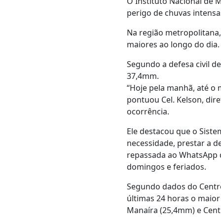
O Instituto Nacional de M
perigo de chuvas intensas
Na região metropolitana,
maiores ao longo do dia.
Segundo a defesa civil d
37,4mm.
“Hoje pela manhã, até o
pontuou Cel. Kelson, dire
ocorrência.
Ele destacou que o Siste
necessidade, prestar a d
repassada ao WhatsApp da
domingos e feriados.
Segundo dados do Centro
últimas 24 horas o maio
Manaíra (25,4mm) e Centr