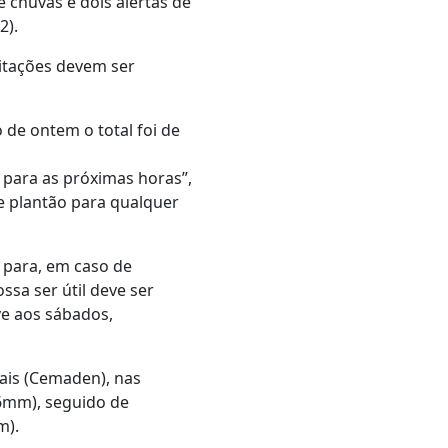
e chuvas e dois alertas de
2).
pitações devem ser
de ontem o total foi de
para as próximas horas”,
de plantão para qualquer
 para, em caso de
sa ser útil deve ser
ve aos sábados,
ais (Cemaden), nas
6mm), seguido de
m).