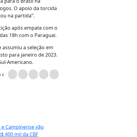
 para o Brasil na
jogos. O apoio da torcida
tou na partida”.
etição após empate com o
 das 18h com o Paraguai.
e assumiu a seleção em
to para janeiro de 2023.
Sul-Americano.
LHE
 e Campinense vão
R$ 400 mil da CBF