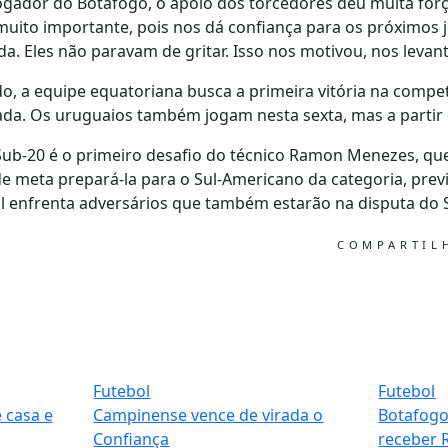
gador do Botafogo, o apoio dos torcedores deu muita força
 muito importante, pois nos dá confiança para os próximos 
ada. Eles não paravam de gritar. Isso nos motivou, nos levan
do, a equipe equatoriana busca a primeira vitória na comp
ada. Os uruguaios também jogam nesta sexta, mas a partir
Sub-20 é o primeiro desafio do técnico Ramon Menezes, qu
meta prepará-la para o Sul-Americano da categoria, previs
sil enfrenta adversários que também estarão na disputa do 
COMPARTI
Futebol
Futebol
 casa e
Campinense vence de virada o
Botafogo
Confiança
receber 