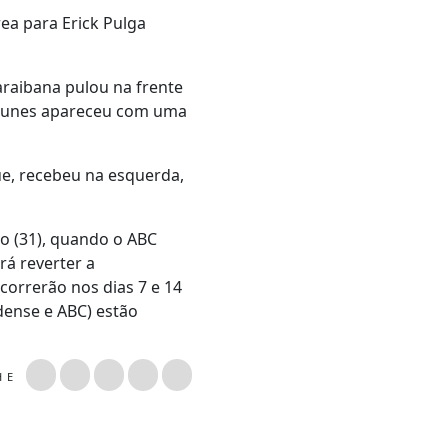
ea para Erick Pulga
araibana pulou na frente
 Nunes apareceu com uma
ue, recebeu na esquerda,
o (31), quando o ABC
rá reverter a
correrão nos dias 7 e 14
dense e ABC) estão
LHE