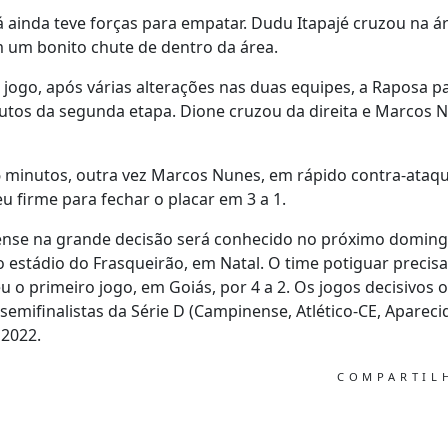
á ainda teve forças para empatar. Dudu Itapajé cruzou na ár
 um bonito chute de dentro da área.
o jogo, após várias alterações nas duas equipes, a Raposa p
utos da segunda etapa. Dione cruzou da direita e Marcos
6 minutos, outra vez Marcos Nunes, em rápido contra-ataq
u firme para fechar o placar em 3 a 1.
nse na grande decisão será conhecido no próximo doming
 estádio do Frasqueirão, em Natal. O time potiguar precisa
 o primeiro jogo, em Goiás, por 4 a 2. Os jogos decisivos o
emifinalistas da Série D (Campinense, Atlético-CE, Apareci
 2022.
COMPARTI