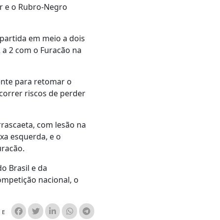
or e o Rubro-Negro
partida em meio a dois
2 a 2 com o Furacão na
ente para retomar o
correr riscos de perder
rascaeta, com lesão na
xa esquerda, e o
uracão.
o Brasil e da
competição nacional, o
HE