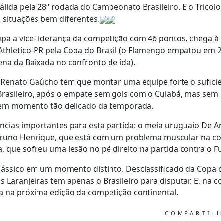
válida pela 28ª rodada do Campeonato Brasileiro. E o Tricol
situações bem diferentes.
pa a vice-liderança da competição com 46 pontos, chega à 
 Athletico-PR pela Copa do Brasil (o Flamengo empatou em 
ena da Baixada no confronto de ida).
o Renato Gaúcho tem que montar uma equipe forte o sufici
Brasileiro, após o empate sem gols com o Cuiabá, mas sem 
 em momento tão delicado da temporada.
cias importantes para esta partida: o meia uruguaio De Ar
 Bruno Henrique, que está com um problema muscular na co
a, que sofreu uma lesão no pé direito na partida contra o F
ássico em um momento distinto. Desclassificado da Copa d
s Laranjeiras tem apenas o Brasileiro para disputar. E, na 
a na próxima edição da competição continental.
COMPARTIL