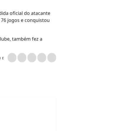
da oficial do atacante
 176 jogos e conquistou
clube, também fez a
LHE